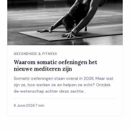
GEZONDHEID & FITNESS
Waarom somatic oefeningen het
nieuwe mediteren zijn
Somatic oefeningen staan overal in 2026. Maar wat
zijn ze, hoe werken ze en helpen ze echt? Ontdek
de wetenschap achter deze zachte
bewegingsaanpak voor vrouwen die chronische
spanning willen doorbreken.
8 June 2026
·
7 min