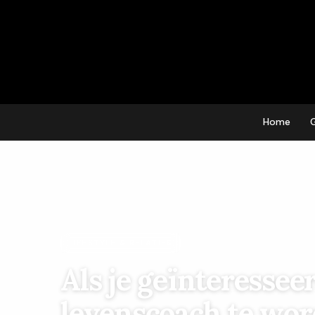
Home
LIFESTYLE & RELATIES
Als je geïnteressee
levenscoach te word