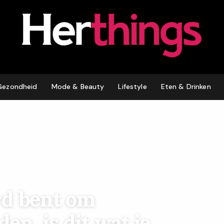
Gezondheid
Mode & Beauty
Lifestyle
Eten & Drinken
rd bent om
en, is dit wat je