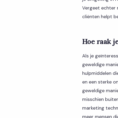
Vergeet echter n
cliënten helpt b
Hoe raak j
Als je geïntere
geweldige manie
hulpmiddelen die
en een sterke o
geweldige manier
misschien buite
marketing techn
meer mensen die 