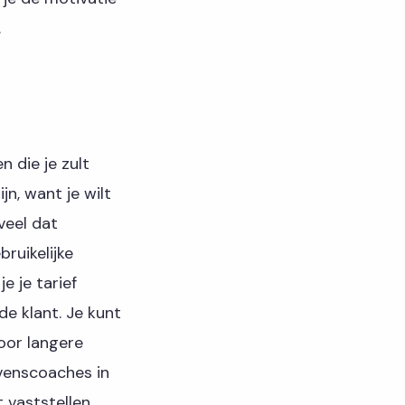
.
n die je zult
jn, want je wilt
veel dat
ruikelijke
e je tarief
e klant. Je kunt
oor langere
evenscoaches in
 vaststellen.