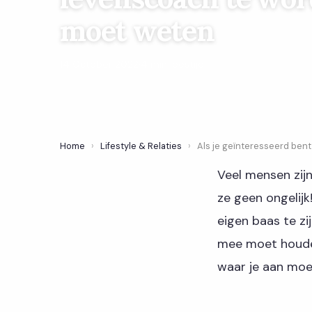
moet weten
14 October 2022
·
4 min leestijd
Home
›
Lifestyle & Relaties
›
Als je geïnteresseerd bent
Veel mensen zij
ze geen ongelijk
eigen baas te zi
mee moet houden
waar je aan moet