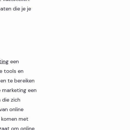
aten die je je
ting
een
e tools en
ten te bereiken
e marketing een
 die zich
van online
ct komen met
 gaat om online