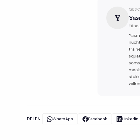
GESC
Y
Yas
Fitne
Yasm
nucht
trai
squat
soms 
maakt
stukk
wille
DELEN
WhatsApp
Facebook
LinkedIn