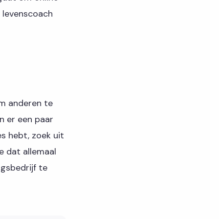
s levenscoach
om anderen te
jn er een paar
s hebt, zoek uit
je dat allemaal
gsbedrijf te