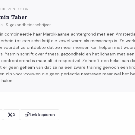
HREVEN DOOR
min Taher
ss- & gezondheidsschrijver
in combineerde haar Marokkaanse achtergrond met een Amster
erheid tot een schrijfstijl die zowel warm als messcherp is. Ze wer
ner voordat ze ontdekte dat ze meer mensen kon helpen met woo
s. Yasmin schrijft over fitness, gezondheid en het lichaam met een 
confronterend is maar altijd respectvol. Ze heeft een hekel aan di
 er geen geheim van dat ze na een zware training gewoon een kro
en zijn voor vrouwen die geen perfectie nastreven maar wel het bes
n halen.
X
Link kopieren