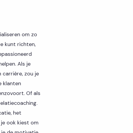
ialiseren om zo
je kunt richten,
gepassioneerd
elpen. Als je
carrière, zou je
e klanten
enzovoort. Of als
relatiecoaching.
atie, het
 je ook kiest om
 je de motivatie