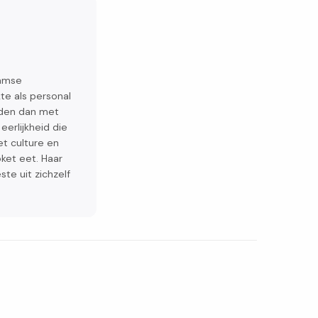
damse
kte als personal
rden dan met
eerlijkheid die
et culture en
ket eet. Haar
te uit zichzelf