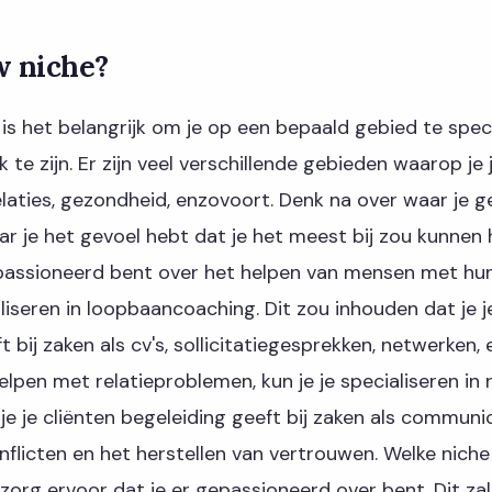
w niche?
is het belangrijk om je op een bepaald gebied te spec
k te zijn. Er zijn veel verschillende gebieden waarop je 
relaties, gezondheid, enzovoort. Denk na over waar je 
r je het gevoel hebt dat je het meest bij zou kunnen h
passioneerd bent over het helpen van mensen met hun 
liseren in loopbaancoaching. Dit zou inhouden dat je j
 bij zaken als cv's, sollicitatiegesprekken, netwerken, 
elpen met relatieproblemen, kun je je specialiseren in 
 je je cliënten begeleiding geeft bij zaken als communic
flicten en het herstellen van vertrouwen. Welke niche
, zorg ervoor dat je er gepassioneerd over bent. Dit zal