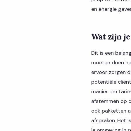
en energie geven
Wat zijn je
Dit is een belang
moeten doen het 
ervoor zorgen d
potentiële clië
manier om tariev
afstemmen op de
ook pakketten a
afspraken. Het 
je omgeving in r