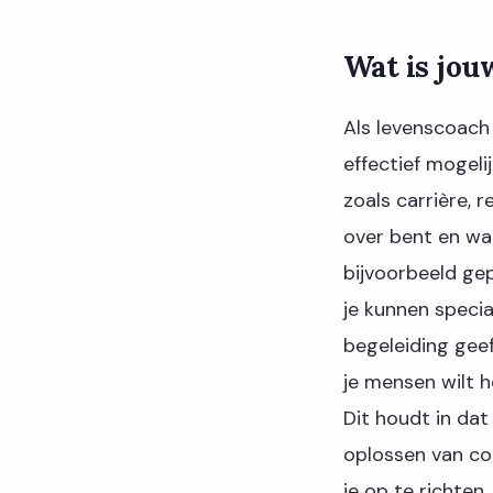
Wat is jou
Als levenscoach 
effectief mogelij
zoals carrière, 
over bent en waa
bijvoorbeeld ge
je kunnen specia
begeleiding geeft
je mensen wilt h
Dit houdt in dat
oplossen van con
je op te richten