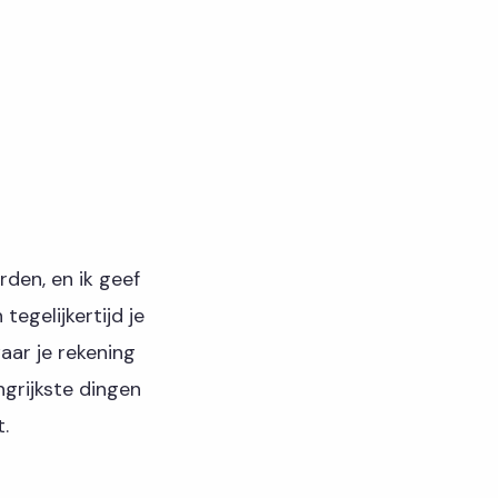
den, en ik geef
egelijkertijd je
waar je rekening
grijkste dingen
.